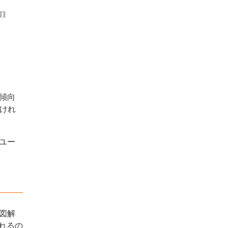
傾向
けれ
ユー
図解
れるの