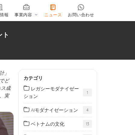
情報
事業内容
ニュース
お問い合わせ
ント
計」
カテゴリ
でど
ネス成
レガシーモダナイゼー
1
、実
ション
AIモダナイゼーション
4
ベトナムの文化
13