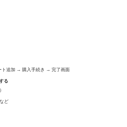
ート追加 → 購入手続き → 完了画面
加する
）
など