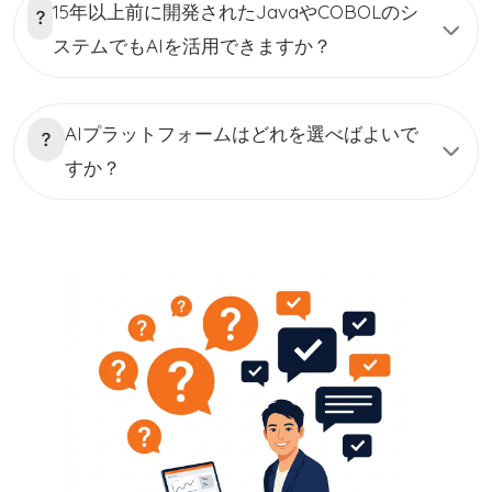
15年以上前に開発されたJavaやCOBOLのシ
る拠点として繁栄しています。 ベトナムと日本の国々の間で伝統
的な文化の共通点に遭遇することもある、日本とベトナム との時
ステムでもAIを活用できますか？
差は2時間だけです。IT の仕事を探す - 無料の求人広告を掲載_効
果的で評判の良い求人検索サイトで、毎日何千もの新しい求人を
更新します。 Devwork.vn は、雇用主と候補者および採用スペシ
ャリストを結びつけるのに役立つテクノロジー製品で、採用プロ
AIプラットフォームはどれを選べばよいで
セスを徐々に閉鎖的かつ迅速かつ高品質なものにしていきます。
人材紹介サービスを利用させていただくため、 人材採用コンサル
すか？
タントの契約を締結させていただく Devworksシステム上で、無
料で求人票を掲載できる 候補者の履歴書を貰った後、お客様の判
断よりDevworkサイトで面接日程を予約できる システム経由で、
候補者に内定をお送る IT人材紹介手数料を指摘された銀行口座に
振り込むIT の仕事を探す - 無料の求人広告を掲載_効果的で評判
の良い求人検索サイトで、毎日何千もの新しい求人を更新しま
す。 Devwork.vn は、雇用主と候補者および採用スペシャリスト
を結びつけるのに役立つテクノロジー製品で、採用プロセスを
徐々に閉鎖的かつ迅速かつ高品質なものにしていきます。 人材紹
介サービスを利用させていただくため、 人材採用コンサルタント
の契約を締結させていただく Devworksシステム上で、無料で求
人票を掲載できる 候補者の履歴書を貰った後、お客様の判断より
Devworkサイトで面接日程を予約できる システム経由で、候補者
に内定をお送る IT人材紹介手数料を指摘された銀行口座に振り込
む 現在、ベトナムは、安価で豊富な人件費を活用してコスト削減
を図るため、世界中から多くの大企業や企業がベトナムにオフシ