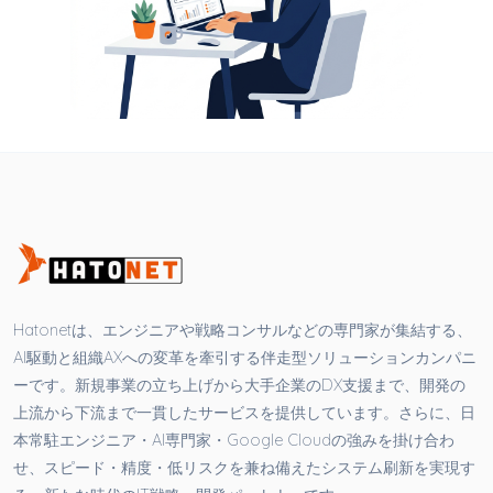
ョア開発センターを設立する拠点として繁栄しています。 ベトナ
ムと日本の国々の間で伝統的な文化の共通点に遭遇することもあ
る、日本とベトナム との時差は2時間だけです。IT の仕事を探す
- 無料の求人広告を掲載_効果的で評判の良い求人検索サイトで、
毎日何千もの新しい求人を更新します。 Devwork.vn は、雇用主
と候補者および採用スペシャリストを結びつけるのに役立つテク
ノロジー製品で、採用プロセスを徐々に閉鎖的かつ迅速かつ高品
質なものにしていきます。 人材紹介サービスを利用させていただ
くため、 人材採用コンサルタントの契約を締結させていただく
Devworksシステム上で、無料で求人票を掲載できる 候補者の履
歴書を貰った後、お客様の判断よりDevworkサイトで面接日程を
予約できる システム経由で、候補者に内定をお送る IT人材紹介
手数料を指摘された銀行口座に振り込む 現在、ベトナムは、安価
で豊富な人件費を活用してコスト削減を図るため、世界中から多
くの大企業や企業がベトナムにオフショア開発センターを設立す
Hatonetは、エンジニアや戦略コンサルなどの専門家が集結する、
る拠点として繁栄しています。 ベトナムと日本の国々の間で伝統
的な文化の共通点に遭遇することもある、日本とベトナム との時
AI駆動と組織AXへの変革を牽引する伴走型ソリューションカンパニ
差は2時間だけです。IT の仕事を探す - 無料の求人広告を掲載_効
ーです。新規事業の立ち上げから大手企業のDX支援まで、開発の
果的で評判の良い求人検索サイトで、毎日何千もの新しい求人を
上流から下流まで一貫したサービスを提供しています。さらに、日
更新します。 Devwork.vn は、雇用主と候補者および採用スペシ
ャリストを結びつけるのに役立つテクノロジー製品で、採用プロ
本常駐エンジニア・AI専門家・Google Cloudの強みを掛け合わ
セスを徐々に閉鎖的かつ迅速かつ高品質なものにしていきます。
せ、スピード・精度・低リスクを兼ね備えたシステム刷新を実現す
人材紹介サービスを利用させていただくため、 人材採用コンサル