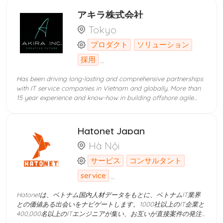
差は2時間だけです。IT の仕事を探す - 無料の求人広告を掲載_効
RDS, DynamoDB など ・Heroku ・ Sakura server ・ Digital
果的で評判の良い求人検索サイトで、毎日何千もの新しい求人を
アキラ株式会社
Ocean ・ Google Firebase
更新します。 Devwork.vn は、雇用主と候補者および採用スペシ
Tokyo
ャリストを結びつけるのに役立つテクノロジー製品で、採用プロ
セスを徐々に閉鎖的かつ迅速かつ高品質なものにしていきます。
プロダクト
ソリューション
人材紹介サービスを利用させていただくため、 人材採用コンサル
...
採用
タントの契約を締結させていただく Devworksシステム上で、無
料で求人票を掲載できる 候補者の履歴書を貰った後、お客様の判
断よりDevworkサイトで面接日程を予約できる システム経由で、
Has been driving long-lasting and comprehensive partnerships
候補者に内定をお送る IT人材紹介手数料を指摘された銀行口座に
with IT service companies in Vietnam and globally. More than
振り込む 現在、ベトナムは、安価で豊富な人件費を活用してコス
15 year experience and know-how in building offshore agile
ト削減を図るため、世界中から多くの大企業や企業がベトナムに
labs and projects at large scale for Japanese companies.
オフショア開発センターを設立する拠点として繁栄しています。
Mastery of Japanese business and market culture to help
ベトナムと日本の国々の間で伝統的な文化の共通点に遭遇するこ
global companies to approach and win busines in Japan, and
Hatonet Japan
ともある、日本とベトナム との時差は2時間だけです。IT の仕事
inversely bring Japanese offerings to global market. MISSION &
Hà Nội
を探す - 無料の求人広告を掲載_効果的で評判の良い求人検索サ
VISION : Creative sustainable future for people with reliable
イトで、毎日何千もの新しい求人を更新します。 Devwork.vn
partners Vision : With digital power backed by next-generation
サービス
コンサルタント
は、雇用主と候補者および採用スペシャリストを結びつけるのに
technology, we will continue to work with customers who take
役立つテクノロジー製品で、採用プロセスを徐々に閉鎖的かつ迅
on various challenges toward a sustainable and
...
service
速かつ高品質なものにしていきます。 人材紹介サービスを利用さ
environmentally friendly future
せていただくため、 人材採用コンサルタントの契約を締結させて
Hatonetは、ベトナム国内人材データをもとに、ベトナムIT業界
いただく Devworksシステム上で、無料で求人票を掲載できる 候
との価値ある出会いをナビゲートします。1000社以上のIT企業と
補者の履歴書を貰った後、お客様の判断よりDevworkサイトで面
400,000名以上のITエンジニアが集い、お互いが直接案件の発注
接日程を予約できる システム経由で、候補者に内定をお送る IT