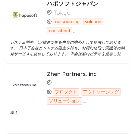
し、 クライアントのビジネス成長や課題解決に寄与しています。
ハポソフトジャパン
を締結させていただく Devworksシステム上で、無料で求人票を
掲載できる 候補者の履歴書を貰った後、お客様の判断より
Tokyo
Devworkサイトで面接日程を予約できる システム経由で、候補者
outsourcing
solution
に内定をお送る IT人材紹介手数料を指摘された銀行口座に振り込
む 現在、ベトナムは、安価で豊富な人件費を活用してコスト削減
...
consultant
を図るため、世界中から多くの大企業や企業がベトナムにオフシ
ョア開発センターを設立する拠点として繁栄しています。 ベトナ
システム開発、DX推進支援を事業の中心として提供しておりま
ムと日本の国々の間で伝統的な文化の共通点に遭遇することもあ
す。 日本子会社とベトナム拠点を持ち、お得な値段で高品質の開
る、日本とベトナム との時差は2時間だけです。IT の仕事を探す
発サービスを提供しております。 ※会社案内ビデオを是非ご覧く
- 無料の求人広告を掲載_効果的で評判の良い求人検索サイトで、
ださい：https://youtu.be/WMu3T2MpVVM ご発注前のご相談な
毎日何千もの新しい求人を更新します。 Devwork.vn は、雇用主
ど、お気軽にお申し付け下さい。 ■主な開発分野 ・ Webシステ
と候補者および採用スペシャリストを結びつけるのに役立つテク
ム：SNS, ECサイト、ポータルサイト、マッチングサービス ・ス
Zhen Partners, inc.
ノロジー製品で、採用プロセスを徐々に閉鎖的かつ迅速かつ高品
マートフォンアプリ：Swift, Android, Hybrid アプリ (
質なものにしていきます。 人材紹介サービスを利用させていただ
ReactNative, Flutter) ・業務系システム：労務管理システム、営
くため、 人材採用コンサルタントの契約を締結させていただく
業管理システム、社内システム ■言語 ・ PHP: Laravel、
Devworksシステム上で、無料で求人票を掲載できる 候補者の履
プロダクト
アウトソーシング
ECCUBE、 ・Nodejs： Nest.js ・Javascript: Vue.js, Reactjs,
歴書を貰った後、お客様の判断よりDevworkサイトで面接日程を
Next.js, Jquery, Angularjs, D3.js ・ HTML&CSS: Twitter Bootstrap
...
ソリューション
予約できる システム経由で、候補者に内定をお送る IT人材紹介
・ Swift ・Java (Android) ・React Native ・Flutter ■データベー
手数料を指摘された銀行口座に振り込む 現在、ベトナムは、安価
ス MySQL、PostgreSQL、SQLite Oracle、DB2 MongoDB, Redis,
導入
で豊富な人件費を活用してコスト削減を図るため、世界中から多
Hadoop ■開発ツール ・ Sublime Text, PHPStorm, Rubymine,
くの大企業や企業がベトナムにオフショア開発センターを設立す
Xcode, Android Studio ・ Chatwork, Slack, Line, Skype ・ Git:
る拠点として繁栄しています。 ベトナムと日本の国々の間で伝統
Github, Bitbucket, Gitlab ■使用サービス ・ Circle CI, Github
的な文化の共通点に遭遇することもある、日本とベトナム との時
Action, Codepush ・ AWS: EC2, Elastic Beanstalk‎, S3, SES, SNS,