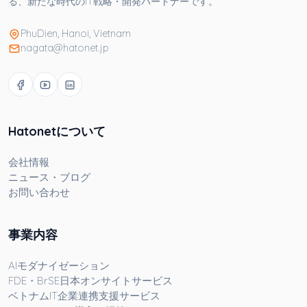
る、新たな時代のIT戦略・開発パートナーです。
タントの契約を締結させていただく Devworksシステム上で、無
料で求人票を掲載できる 候補者の履歴書を貰った後、お客様の判
断よりDevworkサイトで面接日程を予約できる システム経由で、
PhuDien, Hanoi, Vietnam
候補者に内定をお送る IT人材紹介手数料を指摘された銀行口座に
nagata@hatonet.jp
振り込む 現在、ベトナムは、安価で豊富な人件費を活用してコス
ト削減を図るため、世界中から多くの大企業や企業がベトナムに
オフショア開発センターを設立する拠点として繁栄しています。
ベトナムと日本の国々の間で伝統的な文化の共通点に遭遇するこ
ともある、日本とベトナム との時差は2時間だけです。 現在、ベ
トナムは、安価で豊富な人件費を活用してコスト削減を図るた
Hatonetについて
め、世界中から多くの大企業や企業がベトナムにオフショア開発
センターを設立する拠点として繁栄しています。 ベトナムと日本
会社情報
の国々の間で伝統的な文化の共通点に遭遇することもある、日本
とベトナム との時差は2時間だけです。ア開発センターを設立す
ニュース・ブログ
る拠点として繁栄しています。 ベトナムと日本の国々の間で伝統
お問い合わせ
的な文化の共通点に遭遇することもある、日本とベトナム との時
差は2時間だけです。
事業内容
AIモダナイゼーション
FDE・BrSE日本オンサイトサービス
ベトナムIT企業連携支援サービス