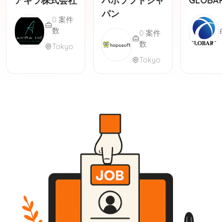
アキラ株式会社
ハポソフトジャ
GLOBARX
パン
0 案件
数
0 案件
数
Tokyo
Tokyo