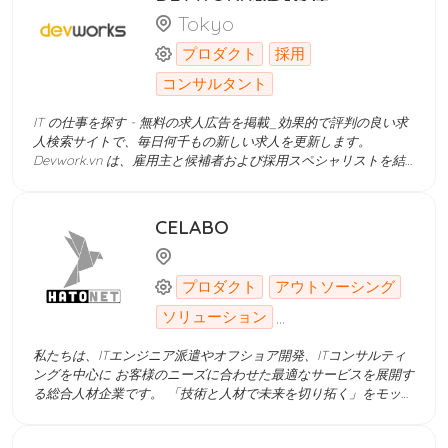
Tokyo
プロダクト
採用
コンサルタント
IT の仕事を探す - 無料の求人広告を掲載_効果的で評判の良い求
人検索サイトで、毎日何千もの新しい求人を更新します。
Devwork.vn は、雇用主と候補者および採用スペシャリストを結
びつけるのに役立つテクノロジー製品で、採用プロセスを徐々に
閉鎖的かつ迅速かつ高品質なものにしていきます。 人材紹介サー
ビスを利用させていただくため、 人材採用コンサルタントの契約
CELABO
を締結させていただく Devworksシステム上で、無料で求人票を
掲載できる 候補者の履歴書を貰った後、お客様の判断より
Devworkサイトで面接日程を予約できる システム経由で、候補者
プロダクト
アウトソーシング
に内定をお送る IT人材紹介手数料を指摘された銀行口座に振り込
む 現在、ベトナムは、安価で豊富な人件費を活用してコスト削減
...
ソリューション
を図るため、世界中から多くの大企業や企業がベトナムにオフシ
ョ IT の仕事を探す - 無料の求人広告を掲載_効果的で評判の良い
私たちは、ITエンジニア派遣やオフショア開発、ITコンサルティ
求人検索サイトで、毎日何千もの新しい求人を更新します。
ングを中心に お客様のニーズに合わせた最適なサービスを展開す
Devwork.vn は、雇用主と候補者および採用スペシャリストを結
る総合人材企業です。 「技術と人材で未来を切り拓く」をモット
びつけるのに役立つテクノロジー製品で、採用プロセスを徐々に
ーに、 経験豊富なエンジニアとマネジメント力のあるスタッフが
閉鎖的かつ迅速かつ高品質なものにしていきます。 人材紹介サー
集結。 プロジェクトの上流から下流までワンストップでサポート
ビスを利用させていただくため、 人材採用コンサルタントの契約