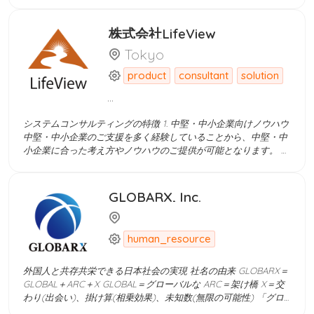
を実施できます。
人材紹介手数料を指摘された銀行口座に振り込む 現在、ベトナム
は、安価で豊富な人件費を活用してコスト削減を図るため、世界
株式会社LifeView
中から多くの大企業や企業がベトナムにオフショア開発センター
を設立する拠点として繁栄しています。 ベトナムと日本の国々の
Tokyo
間で伝統的な文化の共通点に遭遇することもある、日本とベトナ
product
consultant
solution
ム との時差は2時間だけです。IT の仕事を探す - 無料の求人広告
を掲載_効果的で評判の良い求人検索サイトで、毎日何千もの新
...
しい求人を更新します。 Devwork.vn は、雇用主と候補者および
採用スペシャリストを結びつけるのに役立つテクノロジー製品
システムコンサルティングの特徴 1. 中堅・中小企業向けノウハウ
で、採用プロセスを徐々に閉鎖的かつ迅速かつ高品質なものにし
中堅・中小企業のご支援を多く経験していることから、中堅・中
ていきます。 人材紹介サービスを利用させていただくため、 人
小企業に合った考え方やノウハウのご提供が可能となります。 中
材採用コンサルタントの契約を締結させていただく Devworksシ
堅・中小企業では、ITプロジェクト専門の部門がないことも多い
ステム上で、無料で求人票を掲載できる 候補者の履歴書を貰った
ため、経営企画や情報システム部門と一体となった体制でプロジ
後、お客様の判断よりDevworkサイトで面接日程を予約できる シ
ェクトを進めます。 2. 客観的・中立的視点 お客様の目指す姿
GLOBARX, Inc.
ステム経由で、候補者に内定をお送る IT人材紹介手数料を指摘さ
（企業価値向上等）を実現するために、客観的・中立的視点で、
れた銀行口座に振り込む 現在、ベトナムは、安価で豊富な人件費
ご支援をさせていただきます。ハードウェア・ソフトウェア等、
を活用してコスト削減を図るため、世界中から多くの大企業や企
お客様にとって最適な製品・ベンダーの選定を行います。 3. 戦
業がベトナムにオフショア開発センターを設立する拠点として繁
human_resource
略・業務・システムの全体最適化 短期的な課題解決や目先の機能
栄しています。 ベトナムと日本の国々の間で伝統的な文化の共通
改修ではなく、中長期的な企業価値向上のために、戦略・業務・
点に遭遇することもある、日本とベトナム との時差は2時間だけ
システムの全体最適化を考慮した上で、ご支援を行います。
外国人と共存共栄できる日本社会の実現 社名の由来 GLOBARX＝
です。IT の仕事を探す - 無料の求人広告を掲載_効果的で評判の
GLOBAL＋ARC＋X GLOBAL＝グローバルな ARC＝架け橋 X＝交
良い求人検索サイトで、毎日何千もの新しい求人を更新します。
わり(出会い)、掛け算(相乗効果)、未知数(無限の可能性) 「グロ
Devwork.vn は、雇用主と候補者および採用スペシャリストを結
ーバルな出会い・交流を促進し、相乗効果を生み出すことで、外