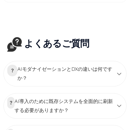
びつけるのに役立つテクノロジー製品で、採用プロセスを徐々に
国人材の無限の可能性を広げる架け橋」となる会社を目指してい
閉鎖的かつ迅速かつ高品質なものにしていきます。 人材紹介サー
ます。
ビスを利用させていただくため、 人材採用コンサルタントの契約
を締結させていただく Devworksシステム上で、無料で求人票を
掲載できる 候補者の履歴書を貰った後、お客様の判断より
Devworkサイトで面接日程を予約できる システム経由で、候補者
に内定をお送る IT人材紹介手数料を指摘された銀行口座に振り込
む 現在、ベトナムは、安価で豊富な人件費を活用してコスト削減
よくあるご質問
を図るため、世界中から多くの大企業や企業がベトナムにオフシ
ョア開発センターを設立する拠点として繁栄しています。 ベトナ
ムと日本の国々の間で伝統的な文化の共通点に遭遇することもあ
る、日本とベトナム との時差は2時間だけです。IT の仕事を探す
- 無料の求人広告を掲載_効果的で評判の良い求人検索サイトで、
AIモダナイゼーションとDXの違いは何です
毎日何千もの新しい求人を更新します。 Devwork.vn は、雇用主
か？
と候補者および採用スペシャリストを結びつけるのに役立つテク
ノロジー製品で、採用プロセスを徐々に閉鎖的かつ迅速かつ高品
質なものにしていきます。 人材紹介サービスを利用させていただ
くため、 人材採用コンサルタントの契約を締結させていただく
Devworksシステム上で、無料で求人票を掲載できる 候補者の履
AI導入のために既存システムを全面的に刷新
歴書を貰った後、お客様の判断よりDevworkサイトで面接日程を
する必要がありますか？
予約できる システム経由で、候補者に内定をお送る IT人材紹介
手数料を指摘された銀行口座に振り込む 現在、ベトナムは、安価
で豊富な人件費を活用してコスト削減を図るため、世界中から多
くの大企業や企業がベトナムにオフショア開発センターを設立す