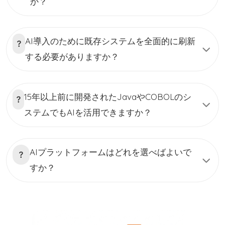
か？
tinh thần luôn được công ty đề cao và dành nhiều tâm huyết.
Work for your smile - Chúng tôi dành sự tận tâm và nỗ lực của
mình để chăm sóc cho “nụ cười” của bạn mỗi ngày đi làm.
Cùng GMO-Z.com RUNSYSTEM hiện thực hoá ước mơ của bạn
AI導入のために既存システムを全面的に刷新
ngay hôm nay. Website: https://recruit.runsystem.net/
Facebook page:
する必要がありますか？
https://www.facebook.com/GMOZcomRUNSYSTEM/ Tiktok:
https://www.tiktok.com/@gmo_careers1 Instagram:
https://www.instagram.com/gmo_z.comrunsystem/
15年以上前に開発されたJavaやCOBOLのシ
ステムでもAIを活用できますか？
AIプラットフォームはどれを選べばよいで
すか？