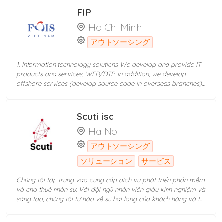
toàn bộ hệ thống
FIP
Ho Chi Minh
アウトソーシング
1. Information technology solutions We develop and provide IT
products and services, WEB/DTP. In addition, we develop
offshore services (develop source code in overseas branches)
and Labo (rent excellent engineers). We always create new
services to satisfy our customers. 2. Japanese – Vietnamese
Language Center Japanese Language Center - IT FOIS Smile is
Scuti jsc
a school in the business system of the FOIS Japanese.
Ha Noi
Therefore, we teach not only basis Japanese but also practical
Japanese. We want to accompany and help students gain
アウトソーシング
confidence enough to sucess in the future. In addition, with a
team of experienced and enthusiastic teachers, we have
ソリューション
サービス
Vietnamese classes to Japanese people living and working in
Vietnam. 3. HR consulting service: We are cooperating with
Chúng tôi tập trung vào cung cấp dịch vụ phát triển phần mềm
many other IT companies providing technology software
và cho thuê nhân sự. Với đội ngũ nhân viên giàu kinh nghiệm và
research and development services. Taking advantage of that
sáng tạo, chúng tôi tự hào về sự hài lòng của khách hàng và tỷ
strength, we develop recruitment services, introduce human
lệ đánh giá cao đối với những dịch vụ chúng tôi mang lại
resources IT and other careers