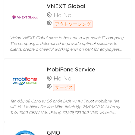
VNEXT Global
Ha Noi
アウトソーシング
Vision VNEXT Global aims to become a top-notch IT company.
The company is determined to provide optimal solutions to
clients, create a cheerful working environment for employees,
and prosperously contribute to social development. History
Founded in 2008, VNEXT is a global leading corporation in
Software Development/IT Services Outsourcing. We deliver
MobiFone Service
world-class services in system/application development,
Ha Noi
blockchain, AI and outsourcing development by over 300+
exclusive top-notch IT consultants and competent developers.
サービス
During over 14 years, we successfully delivered full-cycle IT
services to 289+ clients all over the world with 600+ mobility
projects in various industries (blockchain, healthcare, media &
Tên đầy đủ Công ty Cổ phần Dịch vụ Kỹ Thuật Mobifone Tên
entertainment, etc.). In the fast-changing scene of technology,
viết tắt MobifoneService Năm thành lập 28/01/2008 Nhân sự
we aim to facilitate worldwide clients with innovative products,
Trên 1000 CBNV Vốn điều lệ 70,629,790,000 VNĐ Website
commit to achieve highest level of customer satisfaction, and
www.mobifoneservice.com.vn Công ty Cổ phần Dịch vụ kỹ thuật
contribute to build a better society. With 14+ years of
MOBIFONE (sau đây gọi là Công ty MobiFone Service) tiền thân
construction and development, VNEXT GLOBAL always pursues
là Công ty Cổ phần Dịch vụ kỹ thuật và Hạ tầng mạng thông
GMO
the motto "We care. We commit. We are your true partner. " In