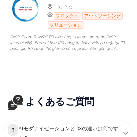
tin di động (MOBITECHS), được thành lập ngày 28/01/2008 với
Ha Noi
the journey to realize our dream, VNEXT GLOBAL has
mục đích tập trung sức mạnh nguồn vốn huy động được từ các
encountered many obstacles, but with the help of our
cổ đông sáng lập để kinh doanh các dịch vụ thuộc lĩnh vực viễn
プロダクト
アウトソーシング
customers and the united efforts of our employees, we have
thông, công nghệ thông tin và chăm sóc khách hàng. Trải qua
turned the difficulties into opportunities to achieve our dreams,
tám năm phát triển, chúng tôi luôn nỗ lực hết mình để khẳng
...
ソリューション
gradually asserting its position in the field of Information
định giá trị thương hiệu trên thị trường Việt Nam và khu vực.
Technology in Vietnam.
Trân trọng cảm ơn Quý khách hàng đã tin tưởng và đồng hành
GMO-Z.com RUNSYSTEM là công ty thuộc tập đoàn GMO
cùng chúng tôi trong suốt những năm qua! Với sự phát huy tối
Internet Nhật Bản với hơn 100 công ty thành viên có mặt tại 20
đa trí tuệ và khả năng sáng tạo của đội ngũ nhân viên, áp dụng
quốc gia trên toàn thế giới và có cổ phiếu niêm yết tại thị
quy trình chất lượng theo tiêu chuẩn quốc tế, chính sách không
trường chứng khoán Tokyo. Công ty có trụ sở chính tại Hà Nội,
ngừng cải tiến và hoàn thiện dịch vụ, MobiFone Service cam kết
chi nhánh tại Đà Nẵng, Hồ Chí Minh và Công ty con tại Tokyo,
luôn mang lại sự hài lòng và niềm tin cho Quý khách hàng.
với tổng số thành viên lên tới hơn 800 nhân sự. Thành lập từ
Phương châm làm việc – Minh bạch – Đồng thuận – Uy tín –
năm 2005, GMO-Z.com RUNSYSTEM được biết đến là đơn vị
Sáng tạo – Trách nhiệm – Quyết liệt – Chủ động – Chuyên
hàng đầu trong lĩnh vực Công nghệ thông tin, chuyên sản xuất
nghiệp Con người Mobifone Service – Hành xử chuẩn mực, chia
phần mềm, cung cấp các dịch vụ, giải pháp CNTT tại thị trường
sẻ và tôn trọng lẫn nhau. – Trung thực, chu đáo, chủ động và
Việt Nam, Nhật Bản và các thị trường sử dụng ngôn ngữ Anh.
trách nhiệm..
Lĩnh vực hoạt động chính của GMO-Z.com RUNSYSTEM bao
よくあるご質問
gồm: - Phát triển phần mềm; - Kiểm thử phần mềm; - Tư vấn
giải pháp; - Dịch vụ Cơ sở hạ tầng Internet; - Nghiên cứu và
phát triển sản phẩm. GMO-Z.com RUNSYSTEM xây dựng môi
trường làm việc Nhật – Việt, trẻ trung, thân thiện, năng động,
giàu bản sắc văn hóa. Chúng tôi tôn trọng giá trị con người và
AIモダナイゼーションとDXの違いは何です
coi con người là tài sản quý giá nhất vì thế các hoạt động đào
tạo phát huy năng lực cũng như chăm sóc sức khỏe thể chất và