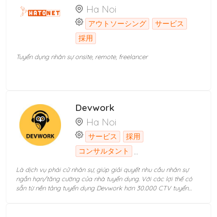
Ha Noi
アウトソーシング
サービス
採用
Tuyển dụng nhân sự onsite, remote, freelancer
Devwork
Ha Noi
サービス
採用
...
コンサルタント
Là dịch vụ phái cử nhân sự, giúp giải quyết nhu cầu nhân sự
ngắn hạn/tăng cường của nhà tuyển dụng. Với các lợi thế có
sẵn từ nền tảng tuyển dụng Devwork hơn 30.000 CTV tuyển
dụng; từ hơn 9 đơn vị đào tạo nhân sự trên khắp cả nước và
kho CV hơn 10.000 ứng viên IT, chúng tôi đang giúp cho hơn
1500 đối tác của Devwork nói chung, và hơn 20 đối tác sử dụng