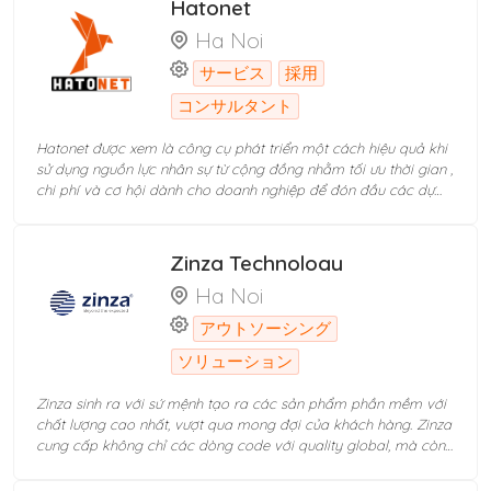
Hatonet
Devwork Staffing nói riêng giải quyết những bài toán về nhân
Ha Noi
sự IT
サービス
採用
コンサルタント
Hatonet được xem là công cụ phát triển một cách hiệu quả khi
sử dụng nguồn lực nhân sự từ cộng đồng nhằm tối ưu thời gian ,
chi phí và cơ hội dành cho doanh nghiệp để đón đầu các dự
án, cơ hội cũng như đối diện với việc thay đổi hình thức làm
việc trong thời đại mới sau đại dịch COVID-19.
Zinza Technology
Ha Noi
アウトソーシング
ソリューション
Zinza sinh ra với sứ mệnh tạo ra các sản phẩm phần mềm với
chất lượng cao nhất, vượt qua mong đợi của khách hàng. Zinza
cung cấp không chỉ các dòng code với quality global, mà còn
cung cấp dịch vụ làm phần mềm fullcycle, từ thiết kế infra,
architechture, ui/ux design cũng như maintain và monitoring