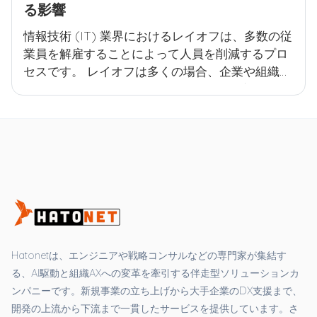
る影響
情報技術 (IT) 業界におけるレイオフは、多数の従
業員を解雇することによって人員を削減するプロ
セスです。 レイオフは多くの場合、企業や組織が
財政難に直面した場合、ビジネス戦略の変更、合
併、再編があった場合、またはテクノロジーや市
場の需要に変化が生じた場合に発生します。 情報
技術業界における一時解雇は、従業員の雇用の喪
失、残りの従業員のモチベーションや士気の変化
など、広範囲にわたる影響を与える可能性があ
り、労働環境や業界のスキルニーズの変化を引き
起こす可能性があります。
Hatonetは、エンジニアや戦略コンサルなどの専門家が集結す
る、AI駆動と組織AXへの変革を牽引する伴走型ソリューションカ
ンパニーです。新規事業の立ち上げから大手企業のDX支援まで、
開発の上流から下流まで一貫したサービスを提供しています。さ