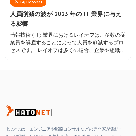
By Hatonet
人員削減の波が 2023 年の IT 業界に与え
る影響
情報技術 (IT) 業界におけるレイオフは、多数の従
業員を解雇することによって人員を削減するプロ
セスです。 レイオフは多くの場合、企業や組織が
財政難に直面した場合、ビジネス戦略の変更、合
併、再編があった場合、またはテクノロジーや市
場の需要に変化が生じた場合に発生します。 情報
技術業界における一時解雇は、従業員の雇用の喪
失、残りの従業員のモチベーションや士気の変化
など、広範囲にわたる影響を与える可能性があ
り、労働環境や業界のスキルニーズの変化を引き
起こす可能性があります。
Hatonetは、エンジニアや戦略コンサルなどの専門家が集結す