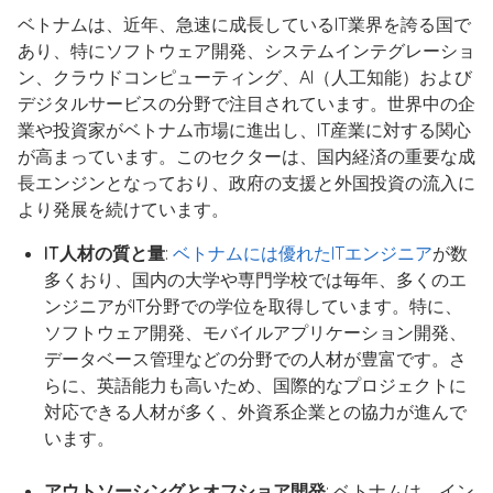
ベトナムは、近年、急速に成長しているIT業界を誇る国で
あり、特にソフトウェア開発、システムインテグレーショ
ン、クラウドコンピューティング、AI（人工知能）および
デジタルサービスの分野で注目されています。世界中の企
業や投資家がベトナム市場に進出し、IT産業に対する関心
が高まっています。このセクターは、国内経済の重要な成
長エンジンとなっており、政府の支援と外国投資の流入に
より発展を続けています。
IT人材の質と量
:
ベトナムには優れたITエンジニア
が数
多くおり、国内の大学や専門学校では毎年、多くのエ
ンジニアがIT分野での学位を取得しています。特に、
ソフトウェア開発、モバイルアプリケーション開発、
データベース管理などの分野での人材が豊富です。さ
らに、英語能力も高いため、国際的なプロジェクトに
対応できる人材が多く、外資系企業との協力が進んで
います。
アウトソーシングとオフショア開発
: ベトナムは、イン